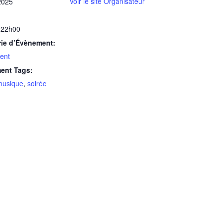
Voir le site Organisateur
2025
 22h00
rie d’Évènement:
ent
ent Tags:
musique
,
soirée