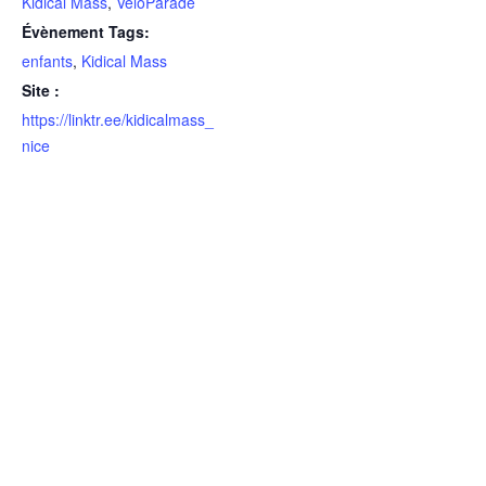
Kidical Mass
,
VéloParade
Évènement Tags:
enfants
,
Kidical Mass
Site :
https://linktr.ee/kidicalmass_
nice