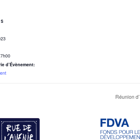
LS
023
17h00
rie d’Évènement:
ent
Réunion d’