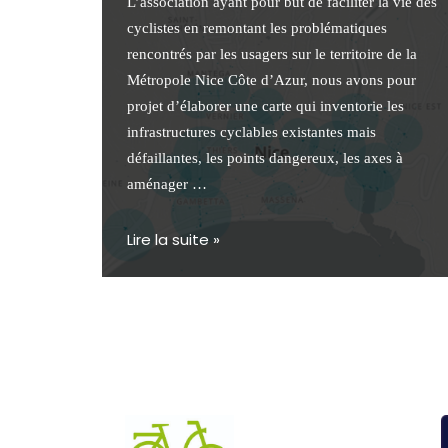
L’association ayant pour but de faciliter la vie des
cyclistes en remontant les problématiques
rencontrés par les usagers sur le territoire de la
Métropole Nice Côte d’Azur, nous avons pour
projet d’élaborer une carte qui inventorie les
infrastructures cyclables existantes mais
défaillantes, les points dangereux, les axes à
aménager …
Lire la suite »