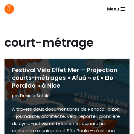
Menu
Aller
au
contenu
court-métrage
Festival Vélo Effet Mer – Projection
courts-métrages « Afuá » et « Elo
Perdido » à Nice
par
Daniele Sottile
À travers deux documentaires de Renata Falzoni
– journaliste, architecte, vélo-reporter, pionnière
du cyclo-activisme brésilien et aujourd’hui
conseillère municipale à São Paulo – c’est une