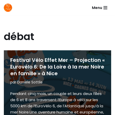
Menu
Aller
au
contenu
débat
Festival Vélo Effet Mer – Projection «
Eurovélo 6: De la Loire à la mer Noire
en famille » à Nice
par
Daniele Sottile
Pendant cinq mois, un couple et leurs deux filles
de 6 et 8 ans traversent l’Europe à vélo sur les
5000 km de l’EuroVélo 6, de l’Atlantique jusqu’à la
mer Noire.Une aventure humaine et européenne,