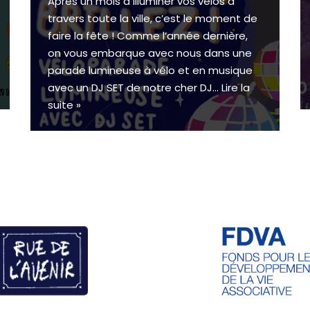
Après un mois à illuminer vos vélos à
travers toute la ville, c’est le moment de
faire la fête ! Comme l’année dernière,
on vous embarque avec nous dans une
parade lumineuse à vélo et en musique
avec un DJ SET de notre cher DJ…
Lire la
suite »