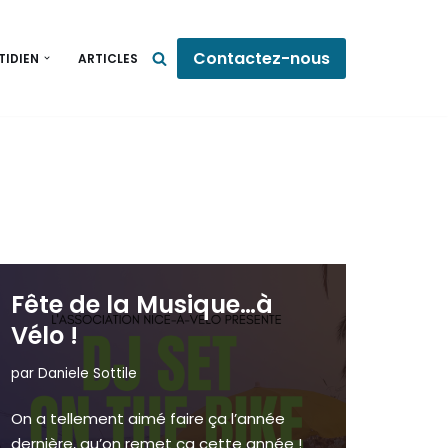
Contactez-nous
TIDIEN
ARTICLES
Fête de la Musique…à
Vélo !
par
Daniele Sottile
On a tellement aimé faire ça l’année
dernière, qu’on remet ça cette année !