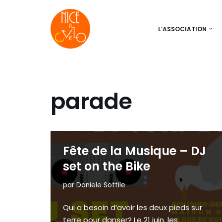
Aller
L’ASSOCIATION
au
contenu
parade
Fête de la Musique – DJ
set on the Bike
par
Daniele Sottile
Qui a besoin d’avoir les deux pieds sur
terre pour danser? Le 21 juin, les