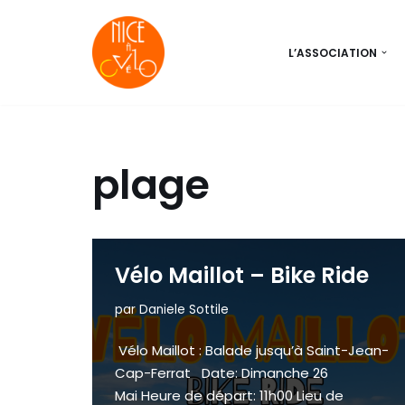
Aller
L’ASSOCIATION
au
contenu
plage
Vélo Maillot – Bike Ride
par
Daniele Sottile
Vélo Maillot : Balade jusqu’à Saint-Jean-
Cap-Ferrat Date: Dimanche 26
Mai Heure de départ: 11h00 Lieu de