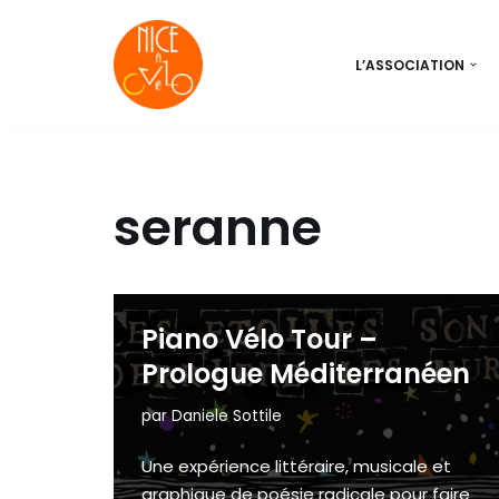
Aller
L’ASSOCIATION
au
contenu
seranne
Piano Vélo Tour –
Prologue Méditerranéen
par
Daniele Sottile
Une expérience littéraire, musicale et
graphique de poésie radicale pour faire