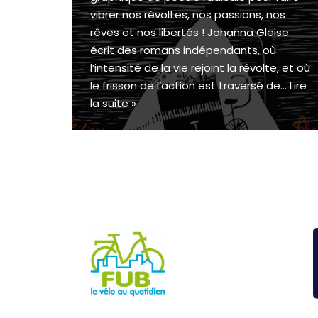
vibrer nos révoltes, nos passions, nos
rêves et nos libertés ! Johanna Gleise
écrit des romans indépendants, où
l’intensité de la vie rejoint la révolte, et où
le frisson de l’action est traversé de…
Lire
la suite »