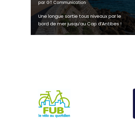
par
GT Communication
Une longue sortie tous niveaux par le
bord de mer jusqu’au Cap d’Antibes !