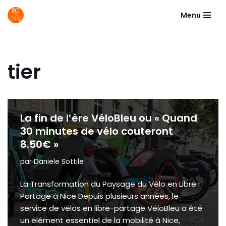
Menu
Aller
au
contenu
tier
La fin de l’ère VéloBleu ou « Quand
30 minutes de vélo couteront
8.50€ »
par
Daniele Sottile
La Transformation du Paysage du Vélo en Libre-
Partage à Nice Depuis plusieurs années, le
service de vélos en libre-partage VéloBleu a été
un élément essentiel de la mobilité à Nice,