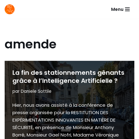
Menu
Aller
au
contenu
amende
La fin des stationnements gênants
grâce à l’Intelligence Artificielle ?
par
Daniele Sottile
Hier, nous avons assisté à la conférence de
presse organisée pour la RESTITUTION DES
EXPÉRIMENTATIONS INNOVANTES EN MATIÈRE DE
SÉCURITÉ, en présence de Monsieur Anthony
Borré, Monsieur Gael Nofri, Madame Véronique