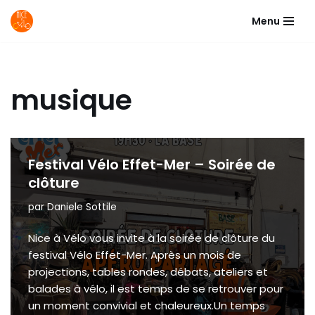
Menu
Aller
au
contenu
musique
Festival Vélo Effet-Mer – Soirée de
clôture
par
Daniele Sottile
Nice à Vélo vous invite à la soirée de clôture du
festival Vélo Effet-Mer. Après un mois de
projections, tables rondes, débats, ateliers et
balades à vélo, il est temps de se retrouver pour
un moment convivial et chaleureux.Un temps