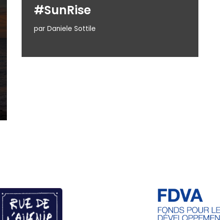
#SunRise
par
Daniele Sottile