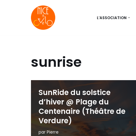
Aller
L’ASSOCIATION
au
contenu
sunrise
SunRide du solstice
d’hiver @ Plage du
Centenaire (Théâtre de
Verdure)
par
Pierre