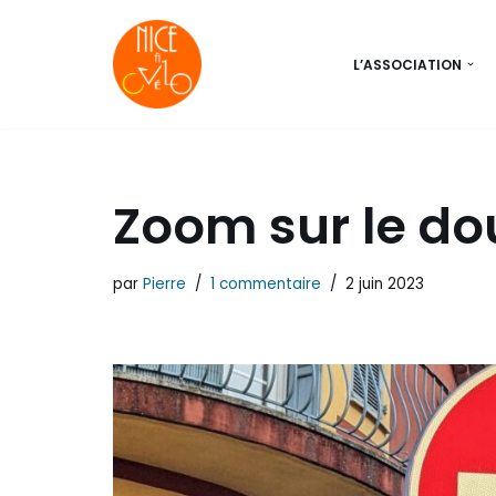
Aller
L’ASSOCIATION
au
contenu
Zoom sur le do
par
Pierre
1 commentaire
2 juin 2023